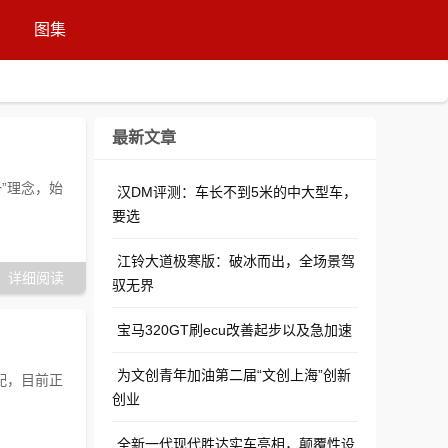
图集
最新文章
”理念，始
汉DM评测：车长不到5米的中大型车，
要选
江铃大道极寒版：破冰而出，全场景驾
详细阅读
驭无界
宝马320GT刷ecu改善起步以及急加速
为文创青年加油第二届“文创上海”创新
装配，目前正
创业
全新一代现代胜达实车亮相，颠覆性设