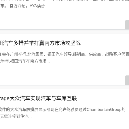
。 官方介绍，AYA读音...
田汽车多措并举打赢南方市场攻坚战
工作会在广州举行,北汽集团、福田汽车领导,经销商、供应商、战略客户代
半年,福田汽车在南方市场...
dGarage大众汽车实现汽车与车库互联
的大众汽车触摸屏显示器现在允许驾驶员通过ChamberlainGroup的
汽车无缝连接到住宅...