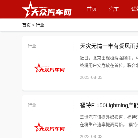
首页
汽车
试
首页
>
行业
行业
天灾无情一丰有爱风雨
近日，北京出现极端强降雨，引
终将用户安危放在首位，联合北京
2023-08-03
行业
福特F-150Lightnin
盖世汽车讯据外媒报道，福特汽车
在将生产速率提高两倍。 福特公
2023-08-03