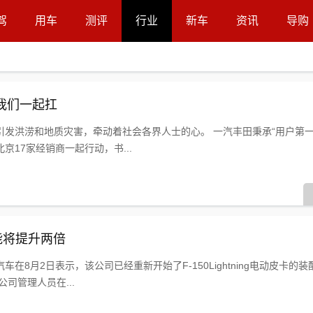
驾
用车
测评
行业
新车
资讯
导购
我们一起扛
发洪涝和地质灾害，牵动着社会各界人士的心。 一汽丰田秉承“用户第一
17家经销商一起行动，书...
g产能将提升两倍
在8月2日表示，该公司已经重新开始了F-150Lightning电动皮卡的
司管理人员在...