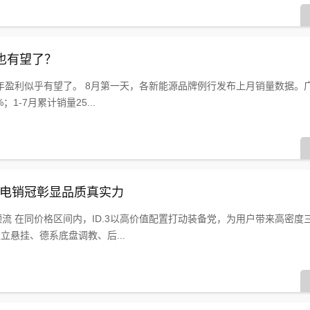
也有望了？
年盈利似乎有望了。 8月第一天，各新能源品牌例行发布上月销量数据。
；1-7月累计销量25...
资纯电销冠彰显品质真实力
顶流 在同价格区间内，ID.3以高价值配置打动装备党，为用户带来高密度
立悬挂、德系底盘调教、后...