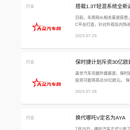
行业
搭载1.3T轻混系统全
日前，车质网从相关渠道获悉，
C平台打造，针对外观及内饰进
2023-07-29
行业
保时捷计划斥资30亿
盖世汽车讯据外媒报道，保时
投资可能将高达30亿欧元。 保时
2023-07-28
行业
换代哪吒V定名为AYA
7月25日，哪吒汽车正式公布