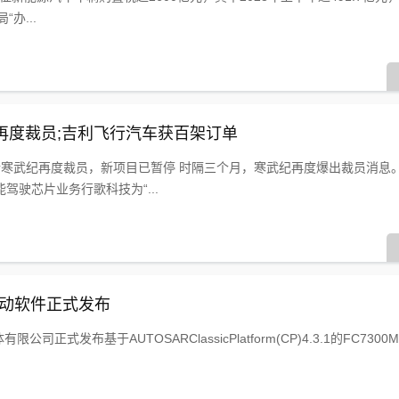
办...
再度裁员;吉利飞行汽车获百架订单
传寒武纪再度裁员，新项目已暂停 时隔三个月，寒武纪再度爆出裁员消息
驾驶芯片业务行歌科技为“...
L驱动软件正式发布
司正式发布基于AUTOSARClassicPlatform(CP)4.3.1的FC7300