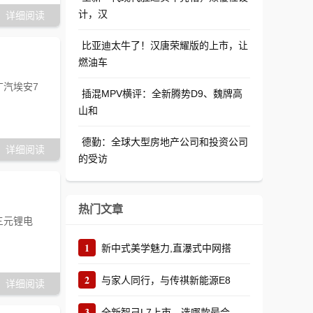
计，汉
详细阅读
比亚迪太牛了！汉唐荣耀版的上市，让
燃油车
广汽埃安7
插混MPV横评：全新腾势D9、魏牌高
山和
德勤：全球大型房地产公司和投资公司
详细阅读
的受访
热门文章
三元锂电
1
新中式美学魅力,直瀑式中网搭
2
与家人同行，与传祺新能源E8
详细阅读
3
全新智己L7上市，选哪款最合