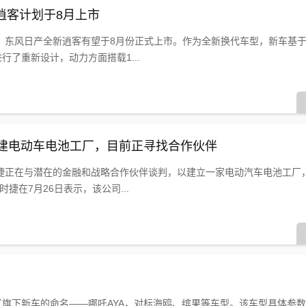
新逍客计划于8月上市
东风日产全新逍客有望于8月份正式上市。作为全新换代车型，新车基于日
行了重新设计，动力方面搭载1...
欧建电动车电池工厂，目前正寻找合作伙伴
捷正在与潜在的金融和战略合作伙伴谈判，以建立一家电动汽车电池工厂
捷在7月26日表示，该公司...
了旗下新车的命名——哪吒AYA，对标海鸥、缤果等车型。该车型具体参