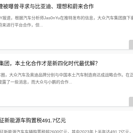
捷被曝曾寻求与比亚迪、理想和蔚来合作
UTY报道，根据汽车分析师Jas0nYu在推特发布的信息，大众汽车集团旗
来进行平台合作，但...
汽集团，本土化合作才是新四化时代最优解？
汽车圈，大众汽车及奥迪品牌分别与中国本土汽车制造商达成战略合作。在
露了一些消息，而大众与小鹏的合作...
征新能源车购置税491.7亿元
，共免征新能源汽车车辆购置税超2600亿元，其中2023年上半年达491.7亿元