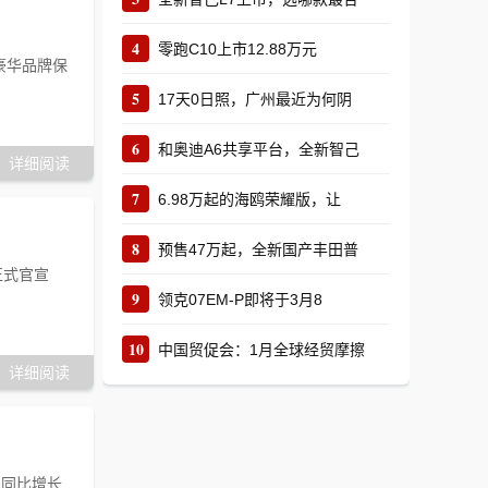
4
零跑C10上市12.88万元
下豪华品牌保
5
17天0日照，广州最近为何阴
6
和奥迪A6共享平台，全新智己
详细阅读
7
6.98万起的海鸥荣耀版，让
8
预售47万起，全新国产丰田普
正式官宣
9
领克07EM-P即将于3月8
10
中国贸促会：1月全球经贸摩擦
详细阅读
，同比增长