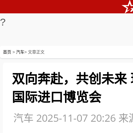
?
首页
>
汽车
> 文章正文
双向奔赴，共创未来
国际进口博览会
汽车 2025-11-07 20:26
来