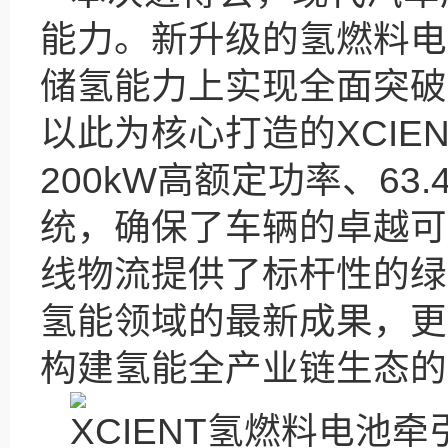
能力。新升级的氢燃料电
储氢能力上实现全面突破
以此为核心打造的XCIE
200kW高额定功率、6
统，确保了车辆的卓越可
线物流提供了标杆性的绿
氢能领域的最新成果，更
构建氢能全产业链生态的
XCIENT氢燃料电池牵