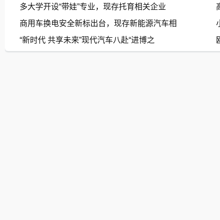
多大学开设“带娃”专业，现存托育相关企业
商用车换电安全新标出台，现存新能源汽车相
“新时代 共享未来”现代汽车八赴“进博之