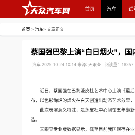
?
首页
汽车
试
首页
>
汽车
> 文章正文
蔡国强巴黎上演“白日烟火”，国
汽车 2025-10-24 10:14
来源: 天眼查 阅读量：1835
近日，蔡国强在巴黎蓬皮杜艺术中心上演《最后
布，以色彩绚烂的烟火在白天创造出动态艺术效果，
此次表演意义特殊，是蓬皮杜中心闭馆五年翻新
造。
天眼查专业版数据显示，截至目前我国现存在业、