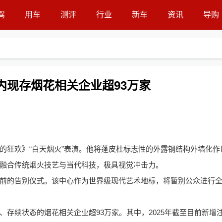
驾
用车
测评
行业
新车
资讯
导购
内现存烟花相关企业超93万家
7
的狂欢》“白天烟火”表演。他将蓬皮杜标志性的外露钢结构外墙化作
融合传统烟火技艺与当代科技，极具视觉冲击力。
前的告别仪式。该中心作为世界级现代艺术地标，将暂别公众进行
存续状态的烟花相关企业超93万家。其中，2025年截至目前新增