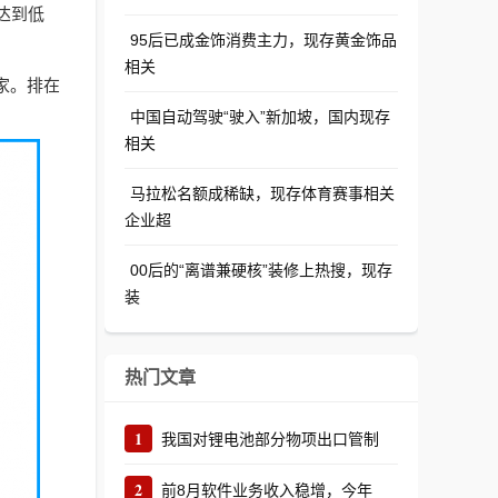
达到低
95后已成金饰消费主力，现存黄金饰品
相关
家。排在
中国自动驾驶“驶入”新加坡，国内现存
相关
马拉松名额成稀缺，现存体育赛事相关
企业超
00后的“离谱兼硬核”装修上热搜，现存
装
热门文章
1
我国对锂电池部分物项出口管制
2
前8月软件业务收入稳增，今年