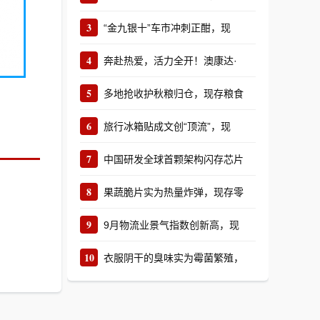
3
“金九银十”车市冲刺正酣，现
4
奔赴热爱，活力全开！澳康达·
5
多地抢收护秋粮归仓，现存粮食
6
旅行冰箱贴成文创“顶流”，现
7
中国研发全球首颗架构闪存芯片
8
果蔬脆片实为热量炸弹，现存零
9
9月物流业景气指数创新高，现
10
衣服阴干的臭味实为霉菌繁殖，