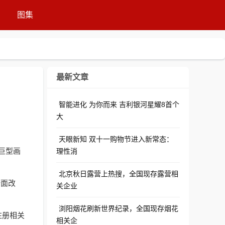
图集
最新文章
智能进化 为你而来 吉利银河星耀8首个
大
天眼新知 双十一购物节进入新常态：
巨型画
理性消
北京秋日露营上热搜，全国现存露营相
全面改
关企业
浏阳烟花刷新世界纪录，全国现存烟花
注册相关
相关企